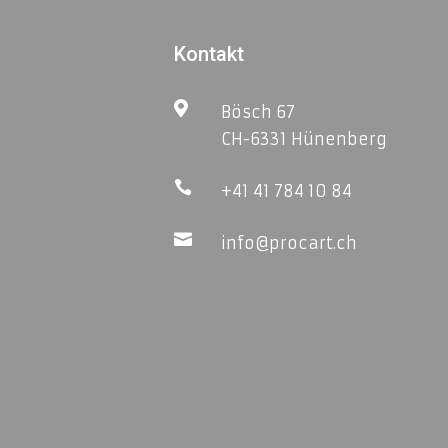
Kontakt

Bösch 67
CH-6331 Hünenberg

+41 41 784 10 84

info@procart.ch